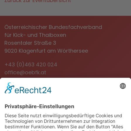
Zurück zur Eventübersicht
Österreichischer Bundesfachverband
für Kick- und Thaiboxen
Rosentaler Straße 3
9020 Klagenfurt am Wörthersee
+43 (0)463 420 024
office@oebfk.at
NEWSLETTER