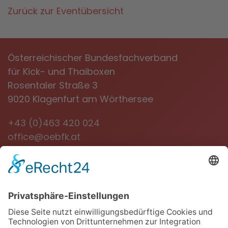
Zurück zur Eventübersicht
Österreichischer Bundesfachverband
für Kick- und Thaiboxen
Rosentaler Straße 3
9020 Klagenfurt am Wörthersee
+43 (0)463 420 024
office@oebfk.at
NEWSLETTER