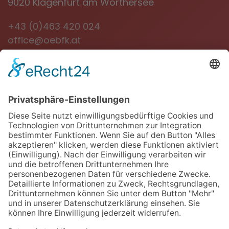
9020 Klagenfurt am Wörthersee
+43 (0)463 420 024
office@oebfk.at
NEWSLETTER
Jetzt anmelden