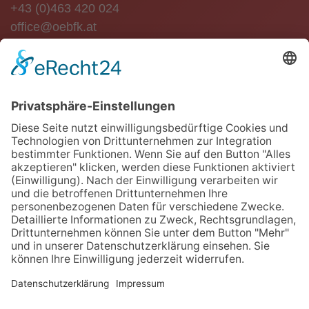
+43 (0)463 420 024
office@oebfk.at
NEWSLETTER
Jetzt anmelden