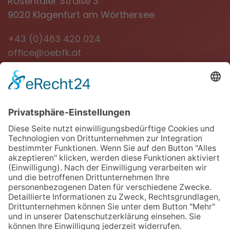
Rosentaler Straße 3
9020 Klagenfurt am Wörthersee
+43 (0)463 420 024
office@oebfk.at
NEWSLETTER
Jetzt anmelden