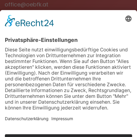
office@oebfk.at
NEWSLETTER
Jetzt anmelden