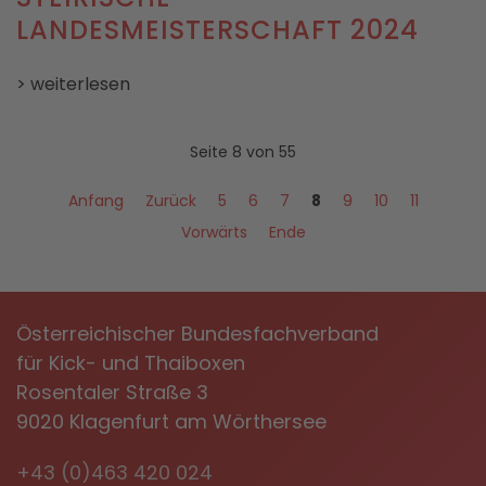
LANDESMEISTERSCHAFT 2024
> weiterlesen
Seite 8 von 55
Anfang
Zurück
5
6
7
8
9
10
11
Vorwärts
Ende
Österreichischer Bundesfachverband
für Kick- und Thaiboxen
Rosentaler Straße 3
9020 Klagenfurt am Wörthersee
+43 (0)463 420 024