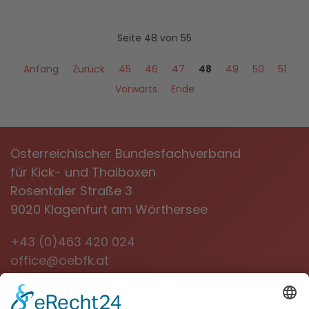
Seite 48 von 55
Anfang
Zurück
45
46
47
48
49
50
51
Vorwärts
Ende
Österreichischer Bundesfachverband
für Kick- und Thaiboxen
Rosentaler Straße 3
9020 Klagenfurt am Wörthersee
+43 (0)463 420 024
office@oebfk.at
NEWSLETTER