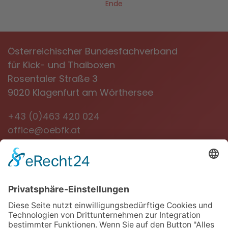
Ende
Österreichischer Bundesfachverband
für Kick- und Thaiboxen
Rosentaler Straße 3
9020 Klagenfurt am Wörthersee
+43 (0)463 420 024
office@oebfk.at
NEWSLETTER