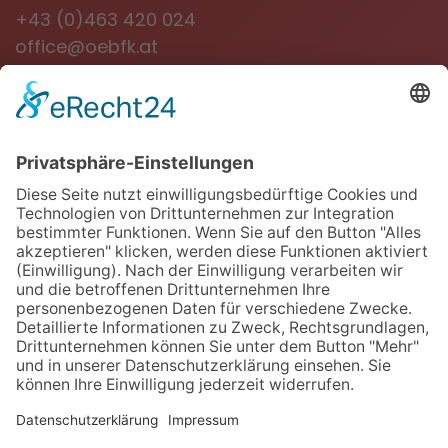
+43 (0)463 420 024
office@oebfk.at
NEWSLETTER
Jetzt anmelden