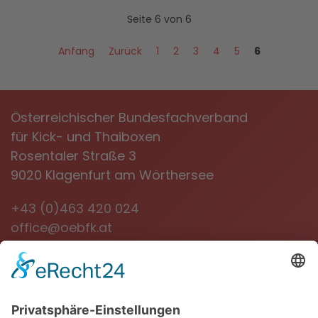
Seite 6 von 6
Anfang
Zurück
1
2
3
4
5
6
Österreichischer Bundesfachverband
für Kick- und Thaiboxen
Rosentaler Straße 3
9020 Klagenfurt am Wörthersee
+43 (0)463 420 024
office@oebfk.at
NEWSLETTER