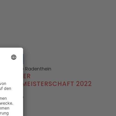
Kickboxen
5.11.2022
@ Radenthein
KÄRNTNER
LANDESMEISTERSCHAFT 2022
 weiterlesen