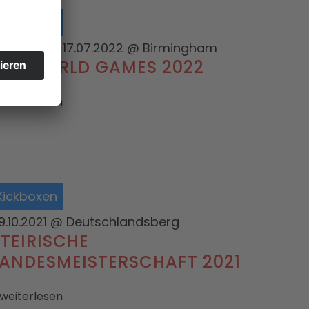
Kickboxen
7.07.2022–17.07.2022
@ Birmingham
THE WORLD GAMES 2022
 weiterlesen
Kickboxen
9.10.2021
@ Deutschlandsberg
STEIRISCHE
LANDESMEISTERSCHAFT 2021
 weiterlesen