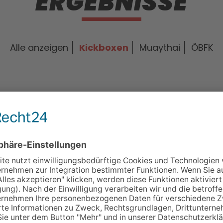
ERGEBNISSE
Alle anzeigen
Kickboxen
Muaythai
ÖBFK
Kickboxen
04.03.2023
@ Leibnitz
0
STEIRISCHE
LANDESMEISTERSCHAFT 2023
> weiterlesen
>