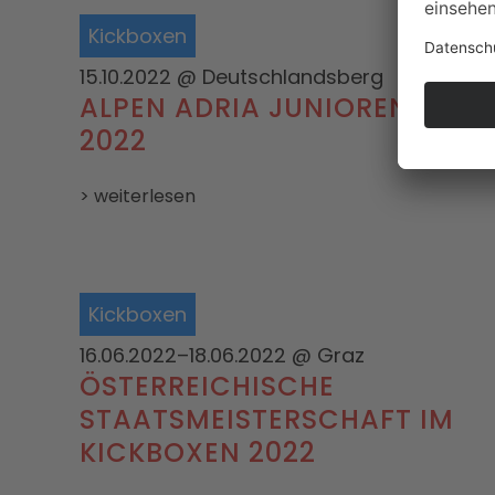
Kickboxen
15.10.2022
@ Deutschlandsberg
ALPEN ADRIA JUNIOREN CUP
2022
> weiterlesen
Kickboxen
16.06.2022–18.06.2022
@ Graz
ÖSTERREICHISCHE
STAATSMEISTERSCHAFT IM
KICKBOXEN 2022