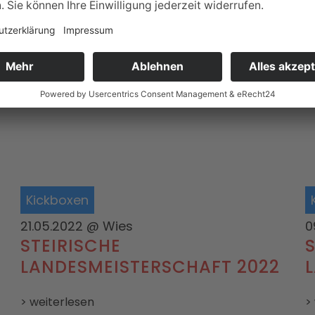
Kickboxen
14.07.2022–19.07.2022
@ Lodz
0
EUSA GAMES 2022
> weiterlesen
>
Kickboxen
21.05.2022
@ Wies
0
STEIRISCHE
LANDESMEISTERSCHAFT 2022
> weiterlesen
>